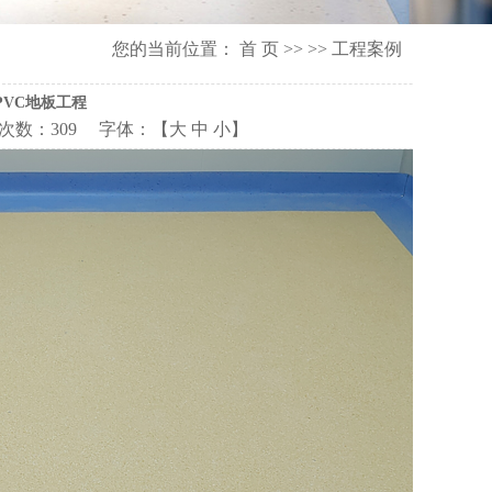
您的当前位置：
首 页
>>
>>
工程案例
PVC地板工程
次数：
309 字体：【
大
中
小
】